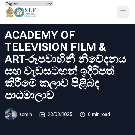
Skip to content
Open
ACADEMY OF
TELEVISION FILM &
ART-රූපවාහිනී නිවේදනය
සහ වැඩසටහන් ඉදිරිපත්
කිරීමේ කලාව පිළිබඳ
පාඨමාලාව
admin
23/03/2025
0 min read