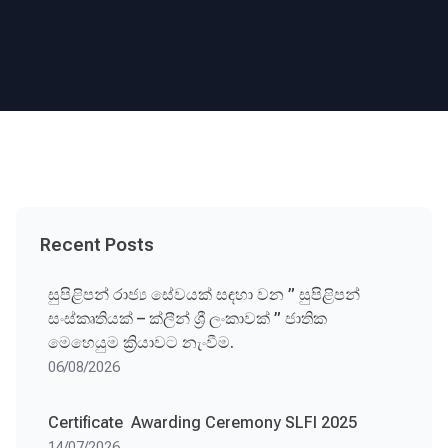
Recent Posts
සුපිළිපන් රාජ්‍ය සේවයක් සඳහා වන ” සුපිළිපන්
සංස්කෘතියක් – ක්ලීන් ශ්‍රී ලංකාවක් ” ජාතික
මෙහෙයුම ක්‍රියාවට නැංවීම.
06/08/2026
Certificate Awarding Ceremony SLFI 2025
14/07/2026