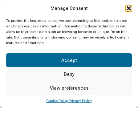
Certificate Awarding
4
Manage Consent
Clean Sri Lanka
1
To provide the best experiences, we use technologies like cookies to store
and/or access device information. Consenting to these technologies will
allow us to process data such as browsing behavior or unique IDs on this
Convocation
1
site. Not consenting or withdrawing consent, may adversely affect certain
features and functions.
Deputy Minister Visit
1
Accept
Diploma Awarding
4
Deny
Events
6
View preferences
General
1
Cookie Policy
Privacy Policy
Minister Visit
1
New Year
1
Notice
1