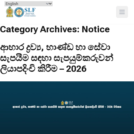
Skip to content
Open
Category Archives:
Notice
ආහාර ද්‍රව්‍ය, භාණ්ඩ හා සේවා
සැපයීම සඳහා සැපයුම්කරුවන්
ලියාපදිංචි කිරීම – 2026