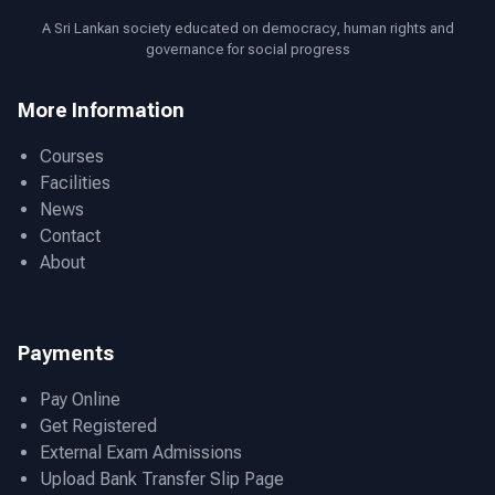
සඳහා
සැපයුම්කරුවන්
A Sri Lankan society educated on democracy, human rights and
governance for social progress
ලියාපදිංචි
කිරීම
More Information
–
2026
Courses
Facilities
News
Contact
About
Payments
Pay Online
Get Registered
External Exam Admissions
Upload Bank Transfer Slip Page