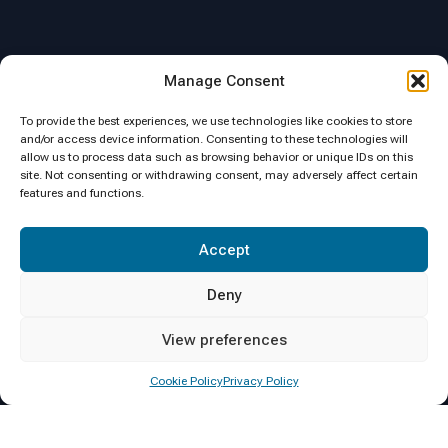
Location
Manage Consent
To provide the best experiences, we use technologies like cookies to store
and/or access device information. Consenting to these technologies will
allow us to process data such as browsing behavior or unique IDs on this
site. Not consenting or withdrawing consent, may adversely affect certain
features and functions.
Click to accept marketing cookies and
Accept
enable this content
Deny
View preferences
Cookie Policy
Privacy Policy