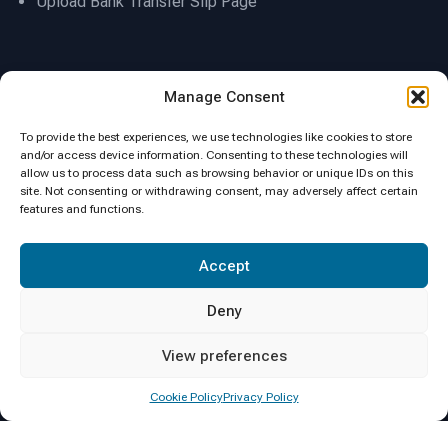
Upload Bank Transfer Slip Page
Location
Manage Consent
To provide the best experiences, we use technologies like cookies to store
and/or access device information. Consenting to these technologies will
allow us to process data such as browsing behavior or unique IDs on this
site. Not consenting or withdrawing consent, may adversely affect certain
features and functions.
Click to accept marketing cookies and
Accept
enable this content
Deny
View preferences
Cookie Policy
Privacy Policy