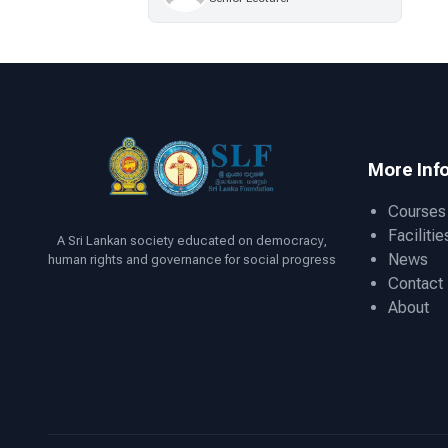
More Inf
Courses
Facilitie
A Sri Lankan society educated on democracy,
News
human rights and governance for social progress
Contact
About