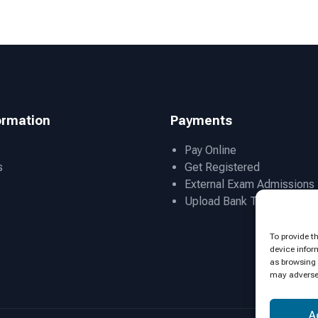
ormation
Payments
Pay Online
s
Get Registered
External Exam Admissions
Upload Bank Transfer Slip
To provide t
device infor
as browsing 
may adversel
A