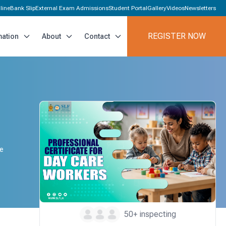
line
Bank Slip
External Exam Admissions
Student Portal
Gallery
Videos
Newsletters
REGISTER NOW
mation
About
Contact
te
50+ inspecting