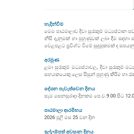
හැදින්වීම
මෙම පාඨමාලාව දිවා සුරැකුම් මධ්‍යස්ථාන
නිසි දැනුමක් හා පුහුණුවක් ලබා දීම සඳහ
වෙළපළට ප්‍රවිශ්ට වීමේ සුදුසුකමක් ද සපයනු
අරමුණ
ළමා සුරැකුම් මධ්‍යස්ථාවල, දිවා සුරැකුම
සහයකයෙකු ලෙස සිසුන් පුහුණු කිරීම හා රැක
දේශන පැවැත්වෙන දිනය
සෑම සෙනසුරාදා දිනකම පෙ.ව.9.00 සිට 12.0
පාඨමාලා ආරමිභය
2026 ජූලි මස 25 වන දින
ඉල්ලුම්පත් අවසාන දිනය