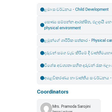
ළමා සංවර්ධනය - Child Development
සෞඛ්‍ය සම්පන්න ආරක්ෂිත, ඵලදායී භෞති
physical environment
ළමුන්ගේ ශාරීරික සත්කාර - Physical car
දරුවන් සමග වැඩ කිරීමේ දී වෘත්තීමයභාව
විශේෂ අවශ්‍යතා සහිත දරුවන් රැක බලා ග
අළෙවිකරණය හා වෘත්තීය සංවර්ධනය - M
Coordinators
Mrs. Pramoda Sarojini
Senior Lecturer