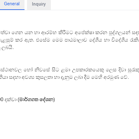
General
Inquiry
 පවත්වා ගෙන යන හා ආරම්භ කිරීමට අපේක්ෂා කරන පුද්ගලයන් සඳ
ා සැළසුම් කර ඇත. එසේම මෙම පාඨමාලාව දේශීය හා විදේශීය රැකි
 ලබයි.
් මධ්‍යස්ථානවල හෝ නිවසේ සිට ළමා උපකාරකයෙකු ලෙස දිවා සුරැකු
ියා සදහා අවශ්‍ය කුසලතා හා දැනුම ලබා දීම මෙහි අරමුණ වේ.
0 දක්වා (
මාර්ගගත
දේශන
)