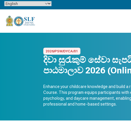
Skip to content
2026/PSW/DYCA/01
දිවා සුරැකුම් සේවා සැපය
පාඨමාලාව 2026 (Onli
Enhance your childcare knowledge and build a r
Course. This program equips participants with es
psychology, and daycare management, enabling t
professional and home-based settings.