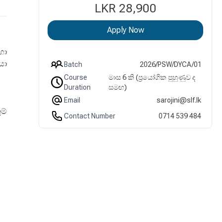
LKR 28,900
Apply Now
හා
යා
Batch
2026/PSW/DYCA/01
Course
මාස 6 කි (ප්‍රයෝගික පුහුණුව ද
Duration
සමඟ)
Email
sarojini@slf.lk
ම්
Contact Number
0714 539 484